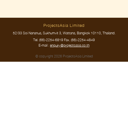
ProjectsAsia Limited
52/33 Soi Nananua, Sukhumvit 3, Wattana, Bangkok 10110, Thailand.
Tel.
(66)-2254-6819
Fax. (66)-2254-4849
E-mail :
enquiry@projectsasia.co.th
© copyright 2026 ProjectsAsia Limited