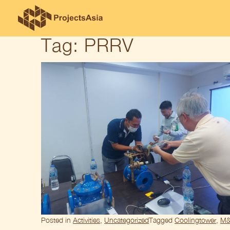
Tag:
PRRV
Skip
to
content
Posted in
Activities
,
Uncategorized
Tagged
Coolingtower
,
M