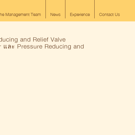
he Management Team
News
Experience
Contact Us
ucing and Relief Valve
r และ Pressure Reducing and